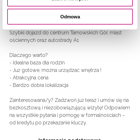
Lokalizacja & otoczenie
Odmowa
W najbliższej okolicy: sklepy, przedszkole, szkoła,
plac zabaw i przystanek komunikacji miejskiej
Szybki dojazd do centrum Tarnowskich Gór, miast
ościennych oraz autostrady A1
Dlaczego warto?
- Idealna baza dla rodzin
- Już gotowe, można urządzać wnętrza !
- Atrakcyjna cena
- Bardzo dobra lokalizacja
Zainteresowana/y? Zadzwoń już teraz i umów się na
bezkosztową i niezobowiązującą wizytę! Odpowiem
na wszystkie pytania i pomogę w formalnościach –
od kredytu po przekazanie kluczy.