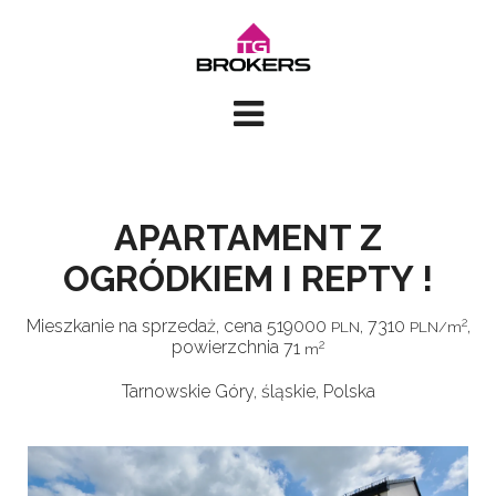
APARTAMENT Z
OGRÓDKIEM I REPTY !
2
Mieszkanie na sprzedaż
,
cena
519000
,
7310
,
PLN
PLN/m
2
powierzchnia
71
m
Tarnowskie Góry, śląskie, Polska