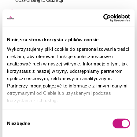
doskonałej lokalizacji
Dzięki szerokiej bazie klientów indywidualnych i
inwestorów szybko i skutecznie dotrzemy do osób
zainteresowanych Twoją inwestycją
Niniejsza strona korzysta z plików cookie
Co zyskujesz?
Wykorzystujemy pliki cookie do spersonalizowania treści
i reklam, aby oferować funkcje społecznościowe i
Komfort – Bezpieczeństwo- Oszczędności czasu i
analizować ruch w naszej witrynie. Informacje o tym, jak
kosztów
korzystasz z naszej witryny, udostępniamy partnerom
społecznościowym, reklamowym i analitycznym.
Wyeliminujesz koszty stałe związane z organizacją
Partnerzy mogą połączyć te informacje z innymi danymi
i utrzymaniem biura sprzedaży
otrzymanymi od Ciebie lub uzyskanymi podczas
Zminimalizujesz koszty reklamy i marketingu,
korzystania z ich usług.
zachowując ich najwyższą jakość i efektywność
Nad bezpieczeństwem procesu sprzedaży czuwa
Wybór
nasz wewnętrzny dział prawny oraz renomowane
Niezbędne
zgody
kancelarie notarialne i księgowe