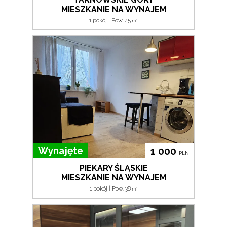
MIESZKANIE NA WYNAJEM
2
1 pokój | Pow. 45
m
Wynajęte
1 000
PLN
PIEKARY ŚLĄSKIE
MIESZKANIE NA WYNAJEM
2
1 pokój | Pow. 38
m