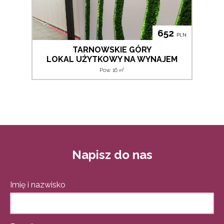
652
PLN
TARNOWSKIE GÓRY
LOKAL UŻYTKOWY NA WYNAJEM
2
Pow. 16
m
Napisz do nas
Imię i nazwisko