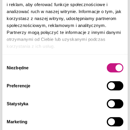
i reklam, aby oferować funkcje społecznościowe i
analizować ruch w naszej witrynie. Informacje o tym, jak
korzystasz z naszej witryny, udostępniamy partnerom
społecznościowym, reklamowym i analitycznym.
Partnerzy mogą połączyć te informacje z innymi danymi
otrzymanymi od Ciebie lub uzyskanymi podczas
korzystania z ich usług.
Wynajęte
1 500
PLN
Wybór
BYTOM
Niezbędne
zgody
MIESZKANIE NA WYNAJEM
2
2 pokoje | Pow. 40
m
Preferencje
Statystyka
Marketing