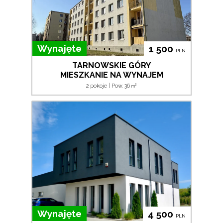
Wynajęte
1 500
PLN
TARNOWSKIE GÓRY
MIESZKANIE NA WYNAJEM
2
2 pokoje | Pow. 36
m
Wynajęte
4 500
PLN