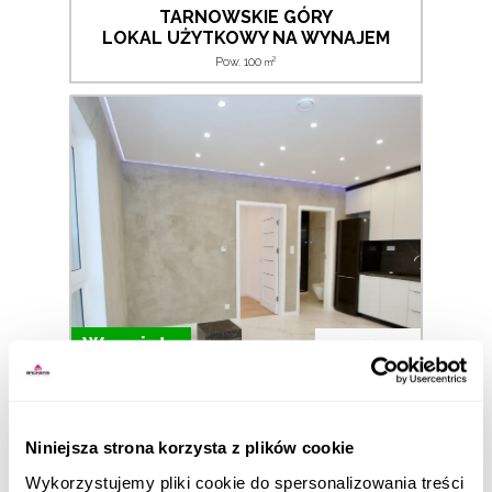
TARNOWSKIE GÓRY
LOKAL UŻYTKOWY NA WYNAJEM
2
Pow. 100
m
Wynajęte
1 900
PLN
TARNOWSKIE GÓRY
MIESZKANIE NA WYNAJEM
2
2 pokoje | Pow. 40
m
Niniejsza strona korzysta z plików cookie
Wykorzystujemy pliki cookie do spersonalizowania treści