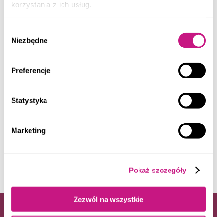
korzystania z ich usług.
Wybór
Niezbędne
zgody
Preferencje
Statystyka
652
PLN
TARNOWSKIE GÓRY
LOKAL UŻYTKOWY NA WYNAJEM
Marketing
2
Pow. 16
m
Pokaż szczegóły
Zezwól na wszystkie