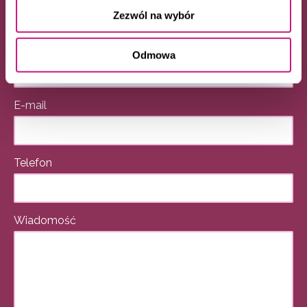
Napisz do nas
Zezwól na wybór
Imię i nazwisko
Odmowa
E-mail
Telefon
Wiadomość