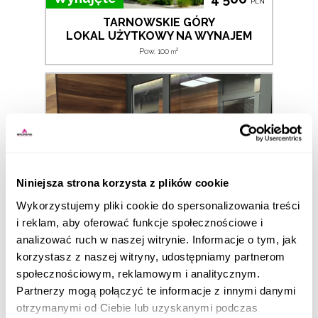
PLN
TARNOWSKIE GÓRY
LOKAL UŻYTKOWY NA WYNAJEM
2
Pow. 100
m
Niniejsza strona korzysta z plików cookie
Wykorzystujemy pliki cookie do spersonalizowania treści
i reklam, aby oferować funkcje społecznościowe i
640
analizować ruch w naszej witrynie. Informacje o tym, jak
PLN
korzystasz z naszej witryny, udostępniamy partnerom
TARNOWSKIE GÓRY
LOKAL UŻYTKOWY NA WYNAJEM
społecznościowym, reklamowym i analitycznym.
2
Pow. 16
m
Partnerzy mogą połączyć te informacje z innymi danymi
otrzymanymi od Ciebie lub uzyskanymi podczas