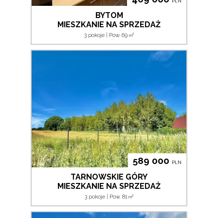
PLN
BYTOM
MIESZKANIE NA SPRZEDAŻ
2
3 pokoje | Pow. 69
m
589 000
PLN
TARNOWSKIE GÓRY
MIESZKANIE NA SPRZEDAŻ
2
3 pokoje | Pow. 81
m