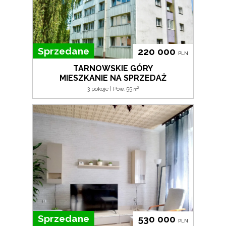
Sprzedane
220 000
PLN
TARNOWSKIE GÓRY
MIESZKANIE NA SPRZEDAŻ
2
3 pokoje | Pow. 55
m
Sprzedane
530 000
PLN