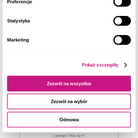
Preferencje
Sprzedane
1 150 000
PLN
TARNOWSKIE GÓRY
Statystyka
DOM NA SPRZEDAŻ
2
4 pokoje | Pow. 129
m
Marketing
Pokaż szczegóły
Zezwól na wszystkie
Zezwól na wybór
Sprzedane
479 000
PLN
Odmowa
TARNOWSKIE GÓRY
MIESZKANIE NA SPRZEDAŻ
2
2 pokoje | Pow. 62
m