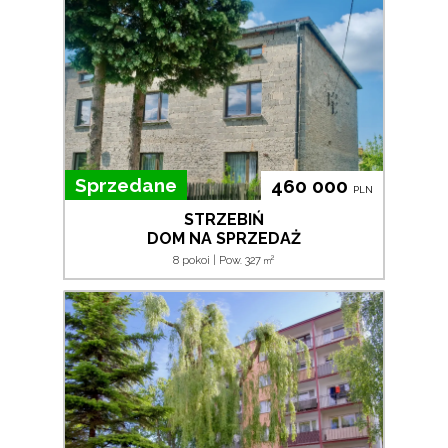
Sprzedane
460 000
PLN
STRZEBIŃ
DOM NA SPRZEDAŻ
2
8 pokoi | Pow. 327
m