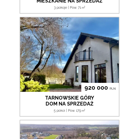
MIESZKANIE NA SPRZEDAŻ
2
3 pokoje | Pow. 71
m
920 000
PLN
TARNOWSKIE GÓRY
DOM NA SPRZEDAŻ
2
5 pokoi | Pow. 179
m