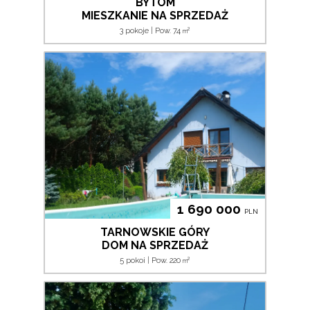
BYTOM
MIESZKANIE NA SPRZEDAŻ
2
3 pokoje | Pow. 74
m
1 690 000
PLN
TARNOWSKIE GÓRY
DOM NA SPRZEDAŻ
2
5 pokoi | Pow. 220
m