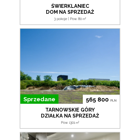
ŚWIERKLANIEC
DOM NA SPRZEDAŻ
2
3 pokoje | Pow. 80
m
Sprzedane
565 800
PLN
TARNOWSKIE GÓRY
DZIAŁKA NA SPRZEDAŻ
2
Pow. 1301
m