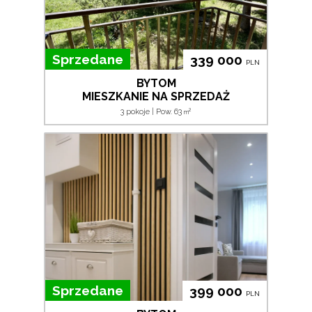
Sprzedane
339 000
PLN
BYTOM
MIESZKANIE NA SPRZEDAŻ
2
3 pokoje | Pow. 63
m
Sprzedane
399 000
PLN