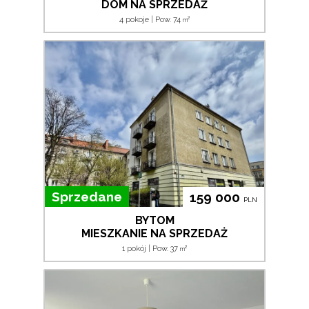
DOM NA SPRZEDAŻ
2
4 pokoje | Pow. 74
m
Sprzedane
159 000
PLN
BYTOM
MIESZKANIE NA SPRZEDAŻ
2
1 pokój | Pow. 37
m