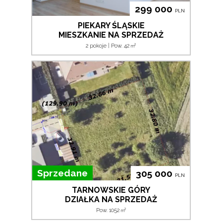
299 000
PLN
PIEKARY ŚLĄSKIE
MIESZKANIE NA SPRZEDAŻ
2
2 pokoje | Pow. 42
m
Sprzedane
305 000
PLN
TARNOWSKIE GÓRY
DZIAŁKA NA SPRZEDAŻ
2
Pow. 1052
m