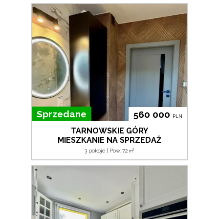
Sprzedane
560 000
PLN
TARNOWSKIE GÓRY
MIESZKANIE NA SPRZEDAŻ
2
3 pokoje | Pow. 72
m