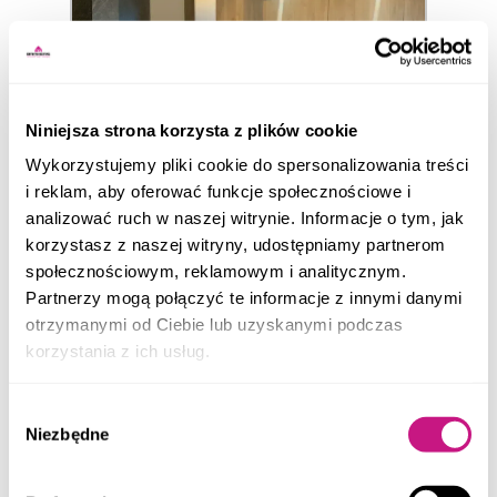
Niniejsza strona korzysta z plików cookie
Sprzedane
299 025
Wykorzystujemy pliki cookie do spersonalizowania treści
PLN
i reklam, aby oferować funkcje społecznościowe i
TARNOWSKIE GÓRY
analizować ruch w naszej witrynie. Informacje o tym, jak
MIESZKANIE NA SPRZEDAŻ
korzystasz z naszej witryny, udostępniamy partnerom
2
1 pokój | Pow. 39
m
społecznościowym, reklamowym i analitycznym.
Partnerzy mogą połączyć te informacje z innymi danymi
otrzymanymi od Ciebie lub uzyskanymi podczas
korzystania z ich usług.
Wybór
Niezbędne
zgody