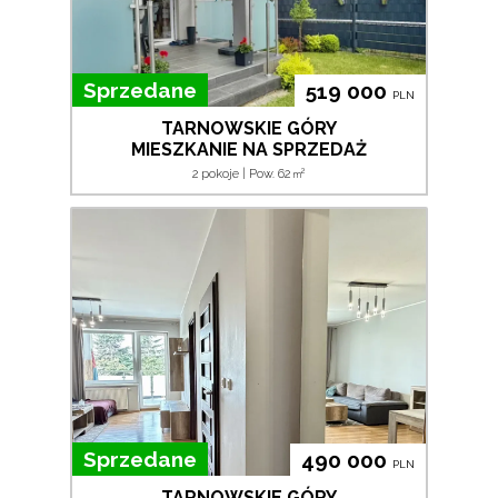
Sprzedane
519 000
PLN
TARNOWSKIE GÓRY
MIESZKANIE NA SPRZEDAŻ
2
2 pokoje | Pow. 62
m
Sprzedane
490 000
PLN
TARNOWSKIE GÓRY