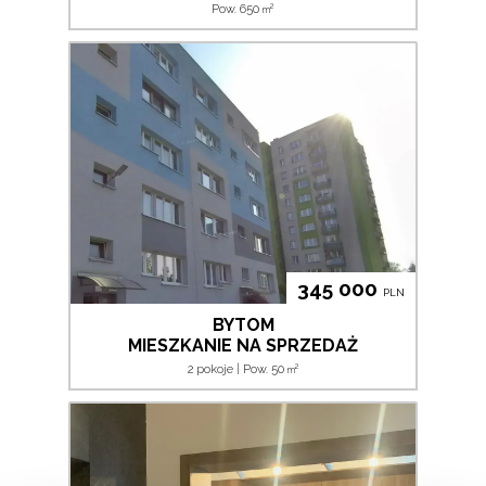
2
Pow. 650
m
345 000
PLN
BYTOM
MIESZKANIE NA SPRZEDAŻ
2
2 pokoje | Pow. 50
m