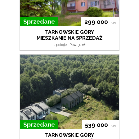
Sprzedane
299 000
PLN
TARNOWSKIE GÓRY
MIESZKANIE NA SPRZEDAŻ
2
2 pokoje | Pow. 50
m
Sprzedane
539 000
PLN
TARNOWSKIE GÓRY