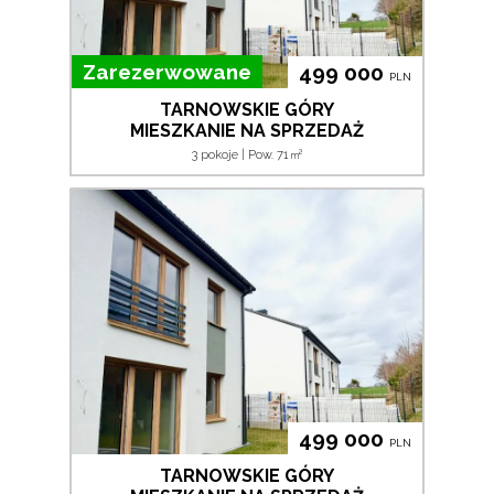
Zarezerwowane
499 000
PLN
TARNOWSKIE GÓRY
MIESZKANIE NA SPRZEDAŻ
2
3 pokoje | Pow. 71
m
499 000
PLN
TARNOWSKIE GÓRY