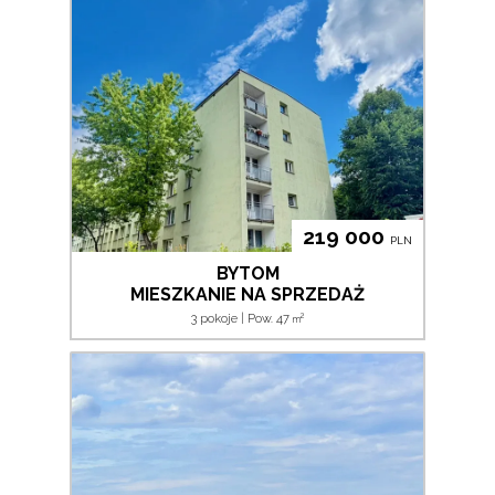
219 000
PLN
BYTOM
MIESZKANIE NA SPRZEDAŻ
2
3 pokoje | Pow. 47
m